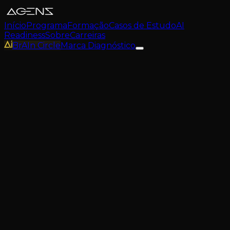
Início
Programa
Formação
Casos de Estudo
AI
Readiness
Sobre
Carreiras
BrAIn Circle
Marca Diagnóstico
Email
geral@agens.pt
Social
Instagram
LinkedIn