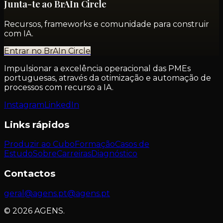
Junta-te ao BrAIn Circle
Recursos, frameworks e comunidade para construir
com IA.
Entrar no BrAIn Circle
Impulsionar a excelência operacional das PMEs
portuguesas, através da otimização e automação de
processos com recurso a IA.
Instagram
LinkedIn
Links rápidos
Produzir ao Cubo
Formação
Casos de
Estudo
Sobre
Carreiras
Diagnóstico
Contactos
geral@agens.pt
@agens.pt
©
2026
AGENS.